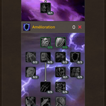
0/1
0
Amélioration
0/5
0/5
0/2
0/5
0/2
0/3
0/2
0/1
0/5
0/5
0/5