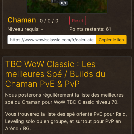
0/1
Chaman
0
/
0
/
0
Reset
Niveau requis:
-
Points restants:
61
Copier le lien
TBC WoW Classic : Les
meilleures Spé / Builds du
Chaman PvE & PvP
Nous posterons régulièrement la liste des meilleures
spé du Chaman pour WoW TBC Classic niveau 70.
Vous trouverez la liste des spé orienté PvE pour Raid,
Leveling solo ou en groupe, et surtout pour PvP en
Arène / BG.