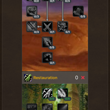
0/2
0/1
0/3
0/3
0/5
0/3
0/1
0/1
0/5
0/1
0
Restauration
0/5
0/5