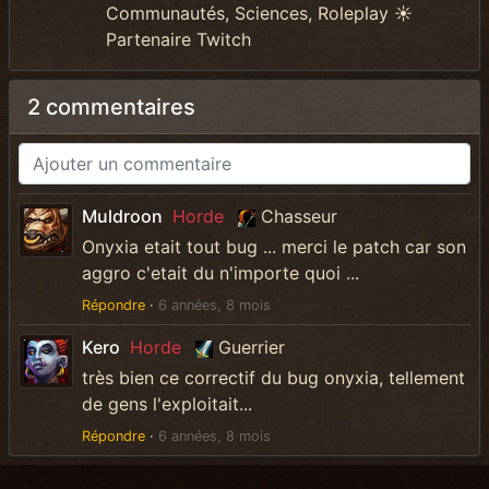
Communautés, Sciences, Roleplay ☀️
Partenaire Twitch
2 commentaires
Muldroon
Horde
Chasseur
Onyxia etait tout bug ... merci le patch car son
aggro c'etait du n'importe quoi ...
Répondre
·
6 années, 8 mois
Kero
Horde
Guerrier
très bien ce correctif du bug onyxia, tellement
de gens l'exploitait...
Répondre
·
6 années, 8 mois