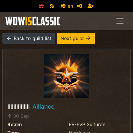
en
Back to guild list
Next guild
IIIIIIIIIIIIIII
Alliance
30 Sep
Realm
FR-PvP Sulfuron
Type
Hardcore