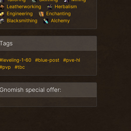
Leatherworking
Herbalism
Engineering
Enchanting
Blacksmithing
Alchemy
Tags
#leveling-1-60
#blue-post
#pve-hl
#pvp
#tbc
Gnomish special offer: