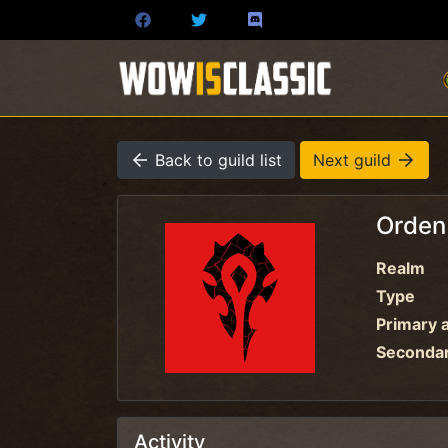
Back to guild list
Next guild
Orden
Realm
Type
Primary a
Secondary
Activity