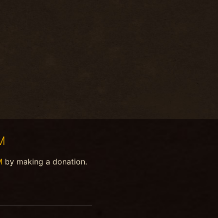
M
M
by making a donation.