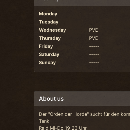
Monday
-----
Tuesday
-----
Wednesday
PVE
Thursday
PVE
Friday
-----
Saturday
-----
Sunday
-----
About us
Der "Orden der Horde" sucht für den ko
Tank
Raid Mi-Do 19-23 Uhr