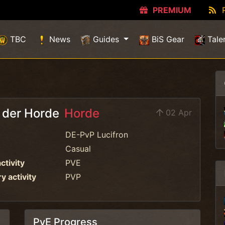
PREMIUM
TBC
News
Guides
BiS Gear
Tale
 der Horde
Horde
02 Apr
DE-PvP Lucifron
Casual
ctivity
PVE
 activity
PVP
PvE Progress