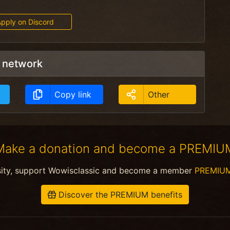
pply on Discord
l network
Copy link
Other
Make a donation and become a PREMIU
sity, support Wowisclassic and become a member
PREMIU
Discover the PREMIUM benefits