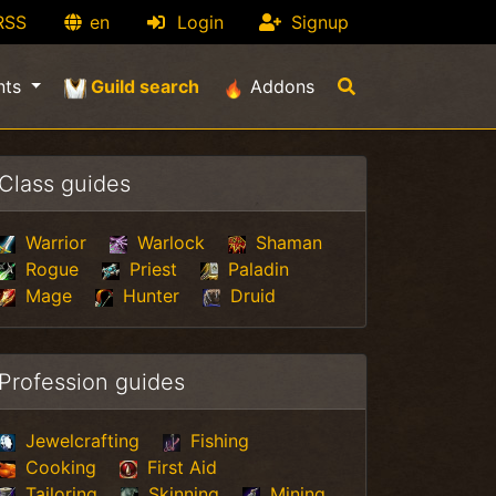
RSS
en
Login
Signup
(current)
nts
Guild search
Addons
Class guides
Warrior
Warlock
Shaman
Rogue
Priest
Paladin
Mage
Hunter
Druid
Profession guides
Jewelcrafting
Fishing
Cooking
First Aid
Tailoring
Skinning
Mining