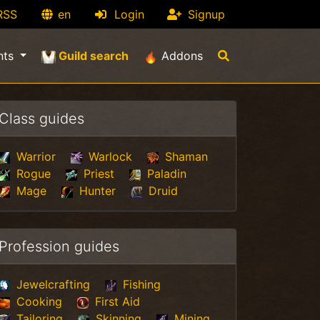
RSS
en
Login
Signup
(current)
nts
Guild search
Addons
Class guides
Warrior
Warlock
Shaman
Rogue
Priest
Paladin
Mage
Hunter
Druid
Profession guides
Jewelcrafting
Fishing
Cooking
First Aid
Tailoring
Skinning
Mining