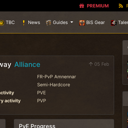
PREMIUM
TBC
News
Guides
BiS Gear
Tale
Away
Alliance
05 Feb
FR-PvP Amnennar
Semi-Hardcore
ctivity
PVE
 activity
PVP
PvE Progress