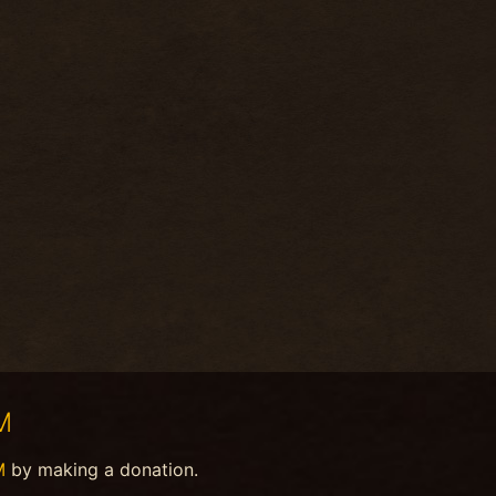
M
M
by making a donation.