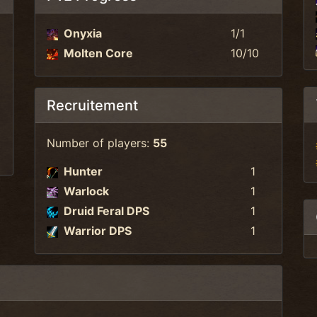
Onyxia
1/1
Molten Core
10/10
Recruitement
Number of players:
55
Hunter
1
Warlock
1
Druid Feral DPS
1
Warrior DPS
1