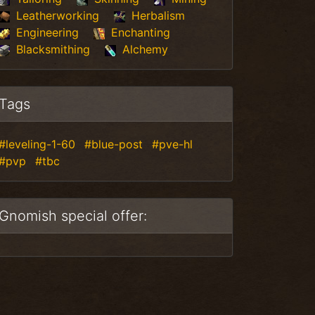
Leatherworking
Herbalism
Engineering
Enchanting
Blacksmithing
Alchemy
Tags
#leveling-1-60
#blue-post
#pve-hl
#pvp
#tbc
Gnomish special offer: